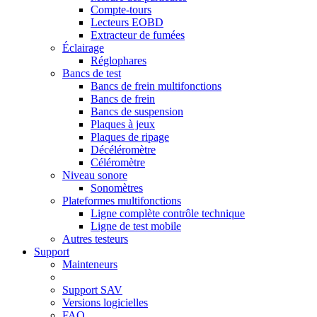
Compte-tours
Lecteurs EOBD
Extracteur de fumées
Éclairage
Réglophares
Bancs de test
Bancs de frein multifonctions
Bancs de frein
Bancs de suspension
Plaques à jeux
Plaques de ripage
Décéléromètre
Céléromètre
Niveau sonore
Sonomètres
Plateformes multifonctions
Ligne complète contrôle technique
Ligne de test mobile
Autres testeurs
Support
Mainteneurs
Support SAV
Versions logicielles
FAQ