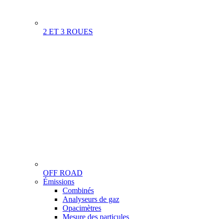
2 ET 3 ROUES
OFF ROAD
Menu
Émissions
Gamme
Combinés
Analyseurs de gaz
Opacimètres
Mesure des particules