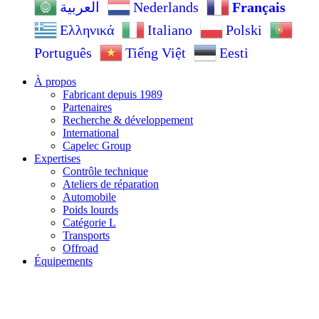
Nederlands
Français
العربية
Ελληνικά
Italiano
Polski
Português
Tiếng Việt
Eesti
À propos
Fabricant depuis 1989
Partenaires
Recherche & développement
International
Capelec Group
Expertises
Contrôle technique
Ateliers de réparation
Automobile
Poids lourds
Catégorie L
Transports
Offroad
Équipements