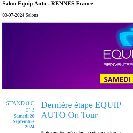
Salon Equip Auto - RENNES France
03-07-2024
Salons
STAND 8 C
Dernière étape EQUIP
012
AUTO On Tour
Samedi 28
Septembre
2024
Notre équipe présentera à cette occasion les