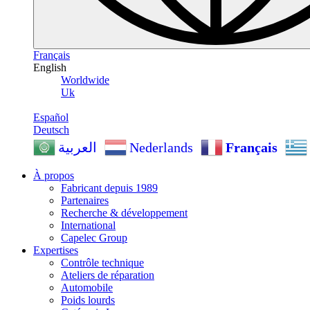
Français
English
Worldwide
Uk
Español
Deutsch
Nederlands
Français
العربية
À propos
Fabricant depuis 1989
Partenaires
Recherche & développement
International
Capelec Group
Expertises
Contrôle technique
Ateliers de réparation
Automobile
Poids lourds