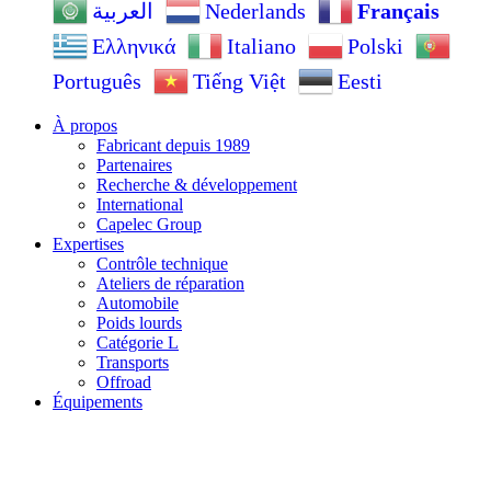
Nederlands
Français
العربية
Ελληνικά
Italiano
Polski
Português
Tiếng Việt
Eesti
À propos
Fabricant depuis 1989
Partenaires
Recherche & développement
International
Capelec Group
Expertises
Contrôle technique
Ateliers de réparation
Automobile
Poids lourds
Catégorie L
Transports
Offroad
Équipements