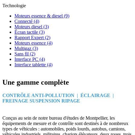
Technologie
Moteurs essence & diesel
(9)
Connecté
(4)
Moteurs diesel
(3)
Écran tactile
(3)
Rapport Expert
(2)
Moteurs essence
(4)
Multigaz
(3)
Sans fil
(2)
Interface PC
(4)
Interface tablette
(4)
Une gamme complète
CONTRÔLE ANTI-POLLUTION | ÉCLAIRAGE |
FREINAGE SUSPENSION RIPAGE
Conçus au sein de notre bureau d'études de Montpellier, les
équipements de mesure et de contrôle sont destinés à de nombreux
types de véhicules : automobiles, poids lourds, autobus, camions,
véhicules industriels, militaires, chariots élévateurs, deux roues, trois