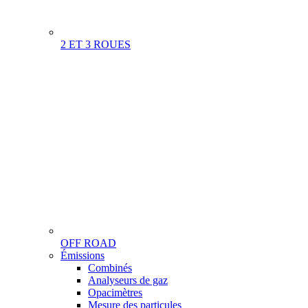
2 ET 3 ROUES
OFF ROAD
Menu
Émissions
Gamme
Combinés
Analyseurs de gaz
Opacimètres
Mesure des particules