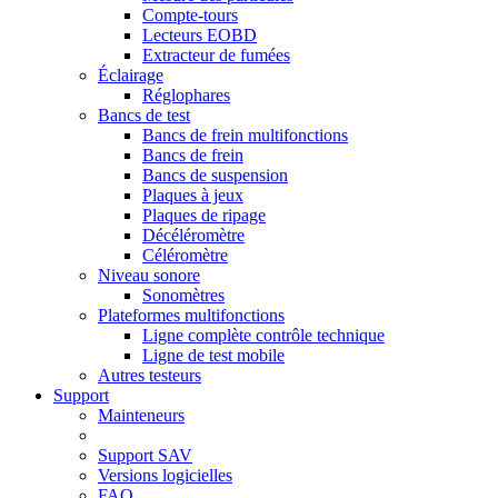
Compte-tours
Lecteurs EOBD
Extracteur de fumées
Éclairage
Réglophares
Bancs de test
Bancs de frein multifonctions
Bancs de frein
Bancs de suspension
Plaques à jeux
Plaques de ripage
Décéléromètre
Céléromètre
Niveau sonore
Sonomètres
Plateformes multifonctions
Ligne complète contrôle technique
Ligne de test mobile
Autres testeurs
Support
Mainteneurs
Support SAV
Versions logicielles
FAQ