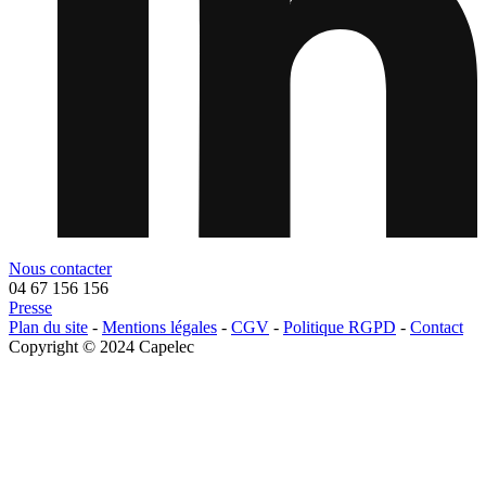
Nous contacter
04 67 156 156
Presse
Menu
Plan du site
-
Mentions légales
-
CGV
-
Politique RGPD
-
Contact
legals
Copyright © 2024 Capelec