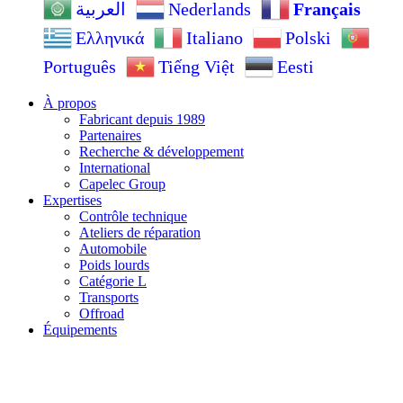
Nederlands
Français
العربية
Ελληνικά
Italiano
Polski
Português
Tiếng Việt
Eesti
À propos
Fabricant depuis 1989
Partenaires
Recherche & développement
International
Capelec Group
Expertises
Contrôle technique
Ateliers de réparation
Automobile
Poids lourds
Catégorie L
Transports
Offroad
Équipements