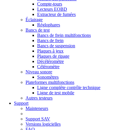
Compte-tours
Lecteurs EOBD
Extracteur de fumées
Éclairage
Réglophares
Bancs de test
Bancs de frein multifonctions
Bancs de frein
Bancs de suspension
Plaques à jeux
Plaques de ripage
Décéléromètre
Céléromètre
Niveau sonore
Sonomètres
Plateformes multifonctions
Ligne complète contrôle technique
Ligne de test mobile
Autres testeurs
Support
Mainteneurs
Support SAV
Versions logicielles
FAQ