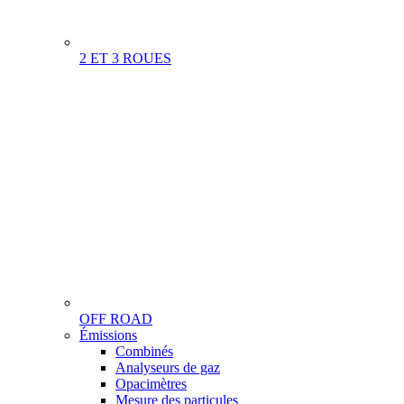
2 ET 3 ROUES
OFF ROAD
Menu
Émissions
Gamme
Combinés
Analyseurs de gaz
Opacimètres
Mesure des particules