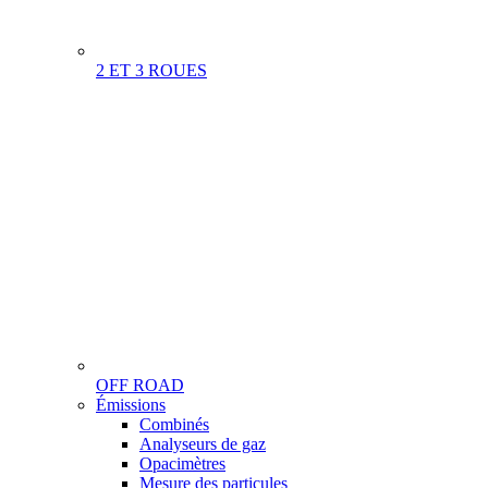
2 ET 3 ROUES
OFF ROAD
Menu
Émissions
Gamme
Combinés
Analyseurs de gaz
Opacimètres
Mesure des particules