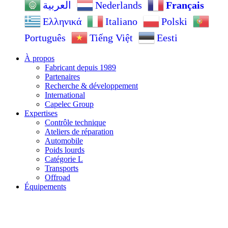
Nederlands
Français
العربية
Ελληνικά
Italiano
Polski
Português
Tiếng Việt
Eesti
À propos
Fabricant depuis 1989
Partenaires
Recherche & développement
International
Capelec Group
Expertises
Contrôle technique
Ateliers de réparation
Automobile
Poids lourds
Catégorie L
Transports
Offroad
Équipements