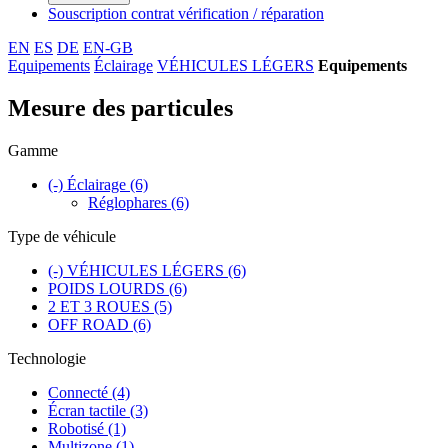
Souscription contrat vérification / réparation
EN
ES
DE
EN-GB
Equipements
Éclairage
VÉHICULES LÉGERS
Equipements
Mesure des particules
Gamme
(-)
Éclairage
(6)
Réglophares
(6)
Type de véhicule
(-)
VÉHICULES LÉGERS
(6)
POIDS LOURDS
(6)
2 ET 3 ROUES
(5)
OFF ROAD
(6)
Technologie
Connecté
(4)
Écran tactile
(3)
Robotisé
(1)
Multizone
(1)