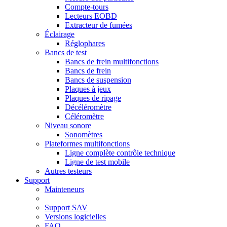
Compte-tours
Lecteurs EOBD
Extracteur de fumées
Éclairage
Réglophares
Bancs de test
Bancs de frein multifonctions
Bancs de frein
Bancs de suspension
Plaques à jeux
Plaques de ripage
Décéléromètre
Céléromètre
Niveau sonore
Sonomètres
Plateformes multifonctions
Ligne complète contrôle technique
Ligne de test mobile
Autres testeurs
Support
Mainteneurs
Support SAV
Versions logicielles
FAQ