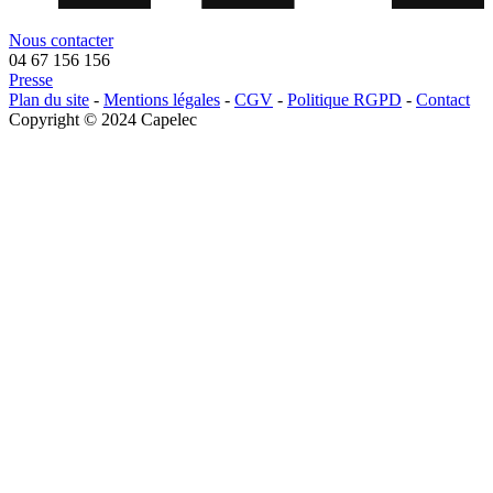
Nous contacter
04 67 156 156
Presse
Menu
Plan du site
-
Mentions légales
-
CGV
-
Politique RGPD
-
Contact
legals
Copyright © 2024 Capelec