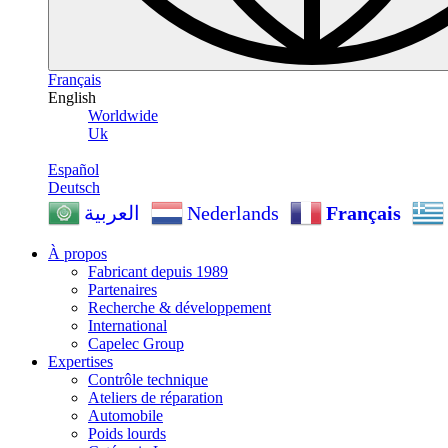
Français
English
Worldwide
Uk
Español
Deutsch
Nederlands
Français
العربية
À propos
Fabricant depuis 1989
Partenaires
Recherche & développement
International
Capelec Group
Expertises
Contrôle technique
Ateliers de réparation
Automobile
Poids lourds