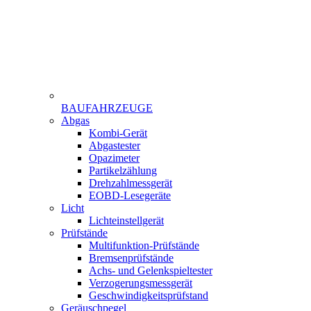
BAUFAHRZEUGE
Menu
Abgas
Gamme
Kombi-Gerät
Abgastester
Opazimeter
Partikelzählung
Drehzahlmessgerät
EOBD-Lesegeräte
Licht
Lichteinstellgerät
Prüfstände
Multifunktion-Prüfstände
Bremsenprüfstände
Achs- und Gelenkspieltester
Verzogerungsmessgerät
Geschwindigkeitsprüfstand
Geräuschpegel