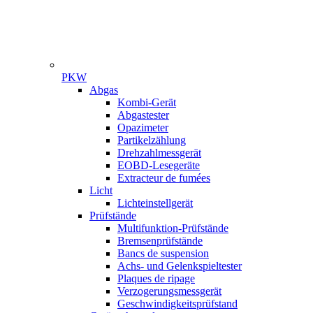
PKW
Gamme
Abgas
Kombi-Gerät
Abgastester
Opazimeter
Partikelzählung
Drehzahlmessgerät
EOBD-Lesegeräte
Extracteur de fumées
Licht
Lichteinstellgerät
Prüfstände
Multifunktion-Prüfstände
Bremsenprüfstände
Bancs de suspension
Achs- und Gelenkspieltester
Plaques de ripage
Verzogerungsmessgerät
Geschwindigkeitsprüfstand