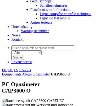
Geräuschpegel
Schallpegelmesser
Plateformes multifonctions
Ligne complète contrôle technique
Ligne de test mobile
Autres testeurs
Unterstützung
Wartungstechniker
News
Kontakt
Private access
FR
EN
ES
EN-GB
Equipements
Abgas
Opazimeter
CAP3600 O
PC Opazimeter
CAP3600 O