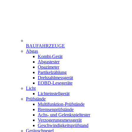
BAUFAHRZEUGE
Menu
Abgas
Gamme
Kombi-Gerät
Abgastester
Opazimeter
Partikelzählung
Drehzahlmessgerät
EOBD-Lesegeräte
Licht
Lichteinstellgerät
Prüfstände
Multifunktion-Prüfstände
Bremsenprüfstände
Achs- und Gelenkspieltester
Verzogerungsmessgerät
Geschwindigkeitsprüfstand
Geräuschpegel