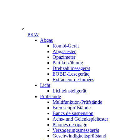
PKW
Gamme
Abgas
Kombi-Gerät
Abgastester
Opazimeter
Partikelzählung
Drehzahlmessgerät
EOBD-Lesegeräte
Extracteur de fumées
Licht
Lichteinstellgerät
Prüfstände
Multifunktion-Prüfstände
Bremsenprüfstände
Bancs de suspension
Achs- und Gelenkspieltester
Plaques de ripage
Verzogerungsmessgerät
Geschwindigkeitsprüfstand