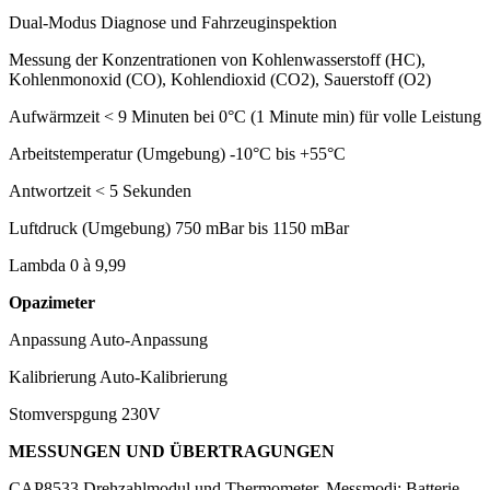
Dual-Modus
Diagnose und Fahrzeuginspektion
Messung der Konzentrationen von
Kohlenwasserstoff (HC),
Kohlenmonoxid (CO), Kohlendioxid (CO2), Sauerstoff (O2)
Aufwärmzeit
< 9 Minuten bei 0°C (1 Minute min) für volle Leistung
Arbeitstemperatur (Umgebung)
-10°C bis +55°C
Antwortzeit
< 5 Sekunden
Luftdruck (Umgebung)
750 mBar bis 1150 mBar
Lambda
0 à 9,99
Opazimeter
Anpassung
Auto-Anpassung
Kalibrierung
Auto-Kalibrierung
Stomverspgung
230V
MESSUNGEN UND ÜBERTRAGUNGEN
CAP8533
Drehzahlmodul und Thermometer, Messmodi: Batterie