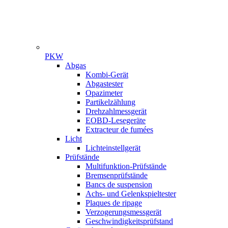
PKW
Gamme
Abgas
Kombi-Gerät
Abgastester
Opazimeter
Partikelzählung
Drehzahlmessgerät
EOBD-Lesegeräte
Extracteur de fumées
Licht
Lichteinstellgerät
Prüfstände
Multifunktion-Prüfstände
Bremsenprüfstände
Bancs de suspension
Achs- und Gelenkspieltester
Plaques de ripage
Verzogerungsmessgerät
Geschwindigkeitsprüfstand