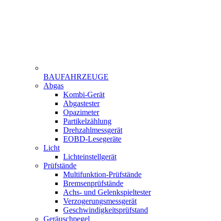
BAUFAHRZEUGE
Menu
Abgas
Gamme
Kombi-Gerät
Abgastester
Opazimeter
Partikelzählung
Drehzahlmessgerät
EOBD-Lesegeräte
Licht
Lichteinstellgerät
Prüfstände
Multifunktion-Prüfstände
Bremsenprüfstände
Achs- und Gelenkspieltester
Verzogerungsmessgerät
Geschwindigkeitsprüfstand
Geräuschpegel