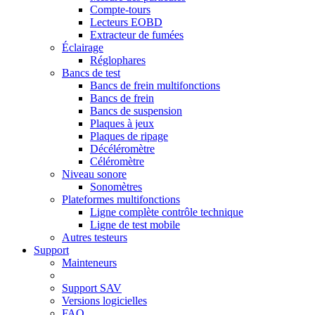
Compte-tours
Lecteurs EOBD
Extracteur de fumées
Éclairage
Réglophares
Bancs de test
Bancs de frein multifonctions
Bancs de frein
Bancs de suspension
Plaques à jeux
Plaques de ripage
Décéléromètre
Céléromètre
Niveau sonore
Sonomètres
Plateformes multifonctions
Ligne complète contrôle technique
Ligne de test mobile
Autres testeurs
Support
Mainteneurs
Support SAV
Versions logicielles
FAQ