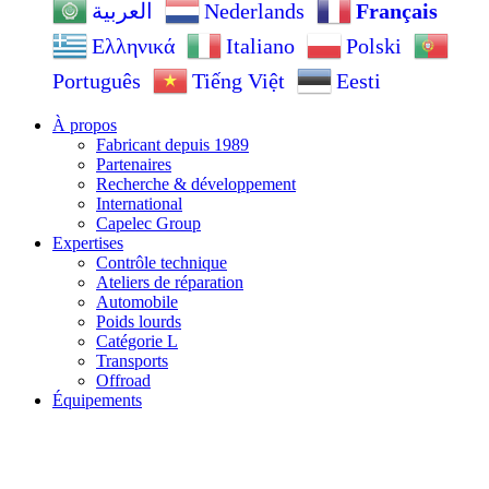
Nederlands
Français
العربية
Ελληνικά
Italiano
Polski
Português
Tiếng Việt
Eesti
À propos
Fabricant depuis 1989
Partenaires
Recherche & développement
International
Capelec Group
Expertises
Contrôle technique
Ateliers de réparation
Automobile
Poids lourds
Catégorie L
Transports
Offroad
Équipements