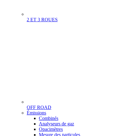
2 ET 3 ROUES
OFF ROAD
Menu
Émissions
Gamme
Combinés
Analyseurs de gaz
Opacimètres
Mesure des particules