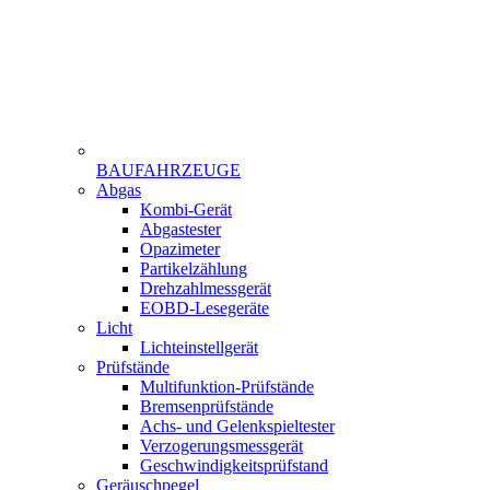
BAUFAHRZEUGE
Menu
Abgas
Gamme
Kombi-Gerät
Abgastester
Opazimeter
Partikelzählung
Drehzahlmessgerät
EOBD-Lesegeräte
Licht
Lichteinstellgerät
Prüfstände
Multifunktion-Prüfstände
Bremsenprüfstände
Achs- und Gelenkspieltester
Verzogerungsmessgerät
Geschwindigkeitsprüfstand
Geräuschpegel