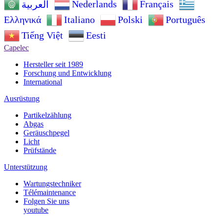
Nederlands
Français
العربية
Ελληνικά
Italiano
Polski
Português
Tiếng Việt
Eesti
Capelec
Hersteller seit 1989
Forschung und Entwicklung
International
Ausrüstung
Partikelzählung
Abgas
Geräuschpegel
Licht
Prüfstände
Unterstützung
Wartungstechniker
Télémaintenance
Folgen Sie uns
youtube