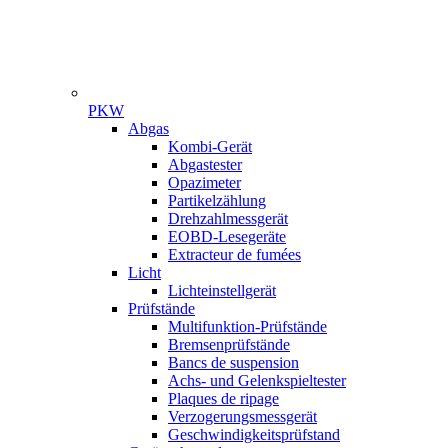
PKW
Gamme
Abgas
Kombi-Gerät
Abgastester
Opazimeter
Partikelzählung
Drehzahlmessgerät
EOBD-Lesegeräte
Extracteur de fumées
Licht
Lichteinstellgerät
Prüfstände
Multifunktion-Prüfstände
Bremsenprüfstände
Bancs de suspension
Achs- und Gelenkspieltester
Plaques de ripage
Verzogerungsmessgerät
Geschwindigkeitsprüfstand